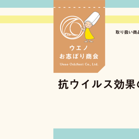
ウエノお志ぼ
取り扱い商
おしぼりレン
タオルレンタ
名入れおしぼ
紙おしぼり
抗ウイルス効果
雑貨・消耗