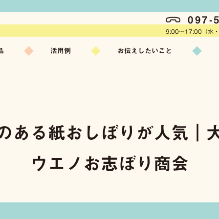
り商会
097-
9:00〜17:00（
品
活用例
お伝えしたいこと
タル
飲食店・ホテル
安全性
品質へのこだわり
ル
美容院・理容院
エステサロン
おしぼりの歴史
り
ブランディング
のある紙おしぼりが人気｜
〈名入れおしぼり〉
品
手指衛生
新しい生活様式
ウエノお志ぼり商会