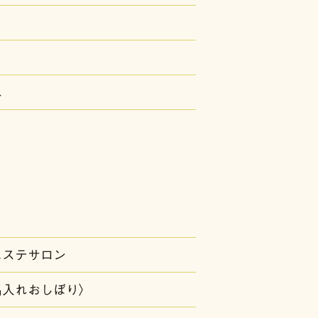
れ
エステサロン
名入れおしぼり〉