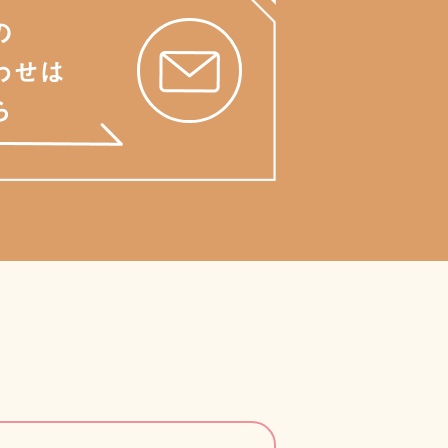
の
わせは
ら