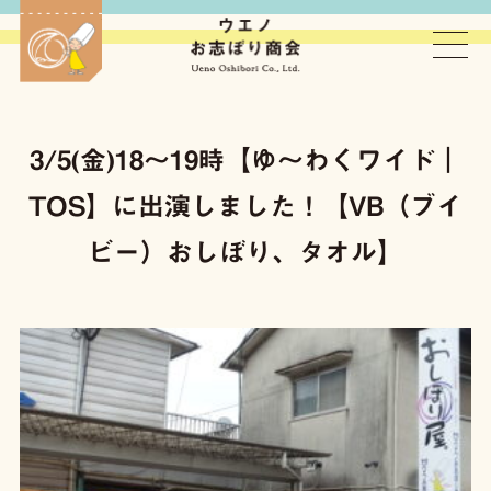
ウエノお志ぼり商会
3/5(金)18〜19時【ゆ〜わくワイド｜
TOS】に出演しました！【VB（ブイ
ビー）おしぼり、タオル】